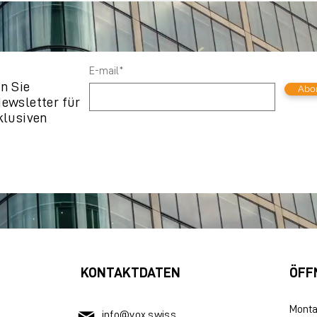
E-mail*
n Sie
Abo
ewsletter für
klusiven
KONTAKTDATEN
ÖFF
Monta
info@vox.swiss