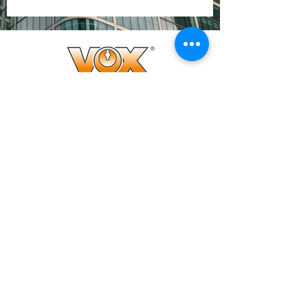
WO SIE UNS FINDEN
VOX SA
Avenue des Champs-Montants 10b
CH-2074 Marin-Epagnier
KONTAKTDATEN
info@vox.swiss
+41 32 727 23 30
+41 79 897 11 51