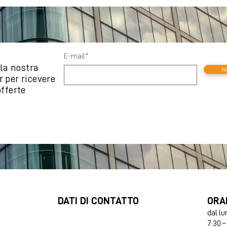
E-mail*
lla nostra
Is
 per ricevere
offerte
DATI DI CONTATTO
ORA
dal lu
7:30 –