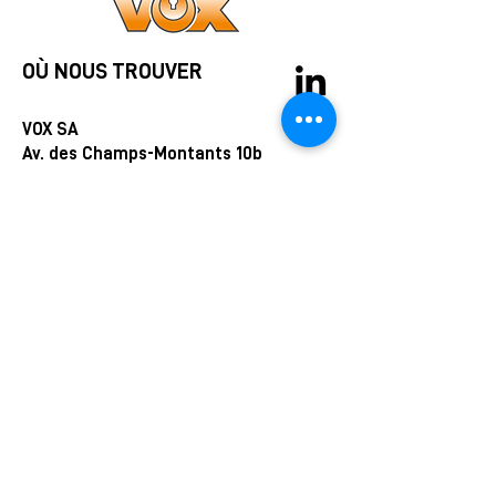
OÙ NOUS TROUVER
VOX SA
Av. des Champs-Montants 10b
CH-2074 Marin-Epagnier
COORDONNÉES
info@vox.swiss
+41 32 727 23 30
+41 79 897 11 51