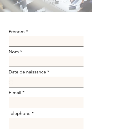
Prénom
Nom
r
Date de naissance
*
e
q
u
i
E-mail
r
e
d
Téléphone