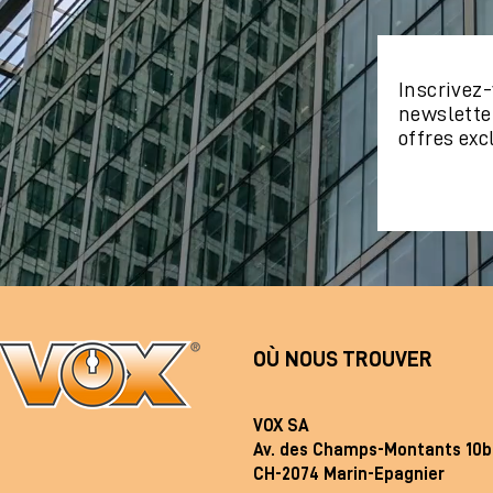
Inscrivez-
newslette
offres exc
OÙ NOUS TROUVER
VOX SA
Av. des Champs-Montants 10b
CH-2074 Marin-Epagnier