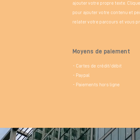
ajouter votre propre texte. Clique
pour ajouter votre contenu et per
relater votre parcours et vous pr
Moyens de paiement
- Cartes de crédit/débit
- Paypal
- Paiements hors ligne