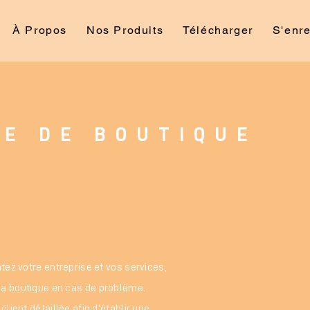
À Propos
Nos Produits
Télécharger
S'enre
UE DE BOUTIQUE
tez votre entreprise et vos services,
la boutique en cas de problème.
client détaillée afin d'établir une