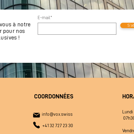
E-mail*
vous à notre
S'a
r pour nos
lusives !
COORDONNÉES
HOR
Lundi
info@vox.swiss
07h30 
+41 32 727 23 30
Vendr