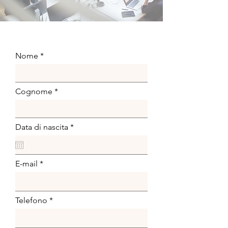
Nome
Cognome
r
Data di nascita
*
e
q
u
i
E-mail
r
e
d
Telefono