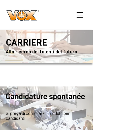
CARRIERE
Alla ricerca dei talenti del futuro
Candidature spontanée
Si prega di compilare il modulo per
candidarsi