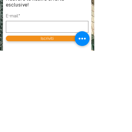
esclusive!
E-mail*
Iscriviti
DOVE TROVARCI
VOX SA
Avenue des Champs-Montants 10b
CH-2074 Marin-Epagnier