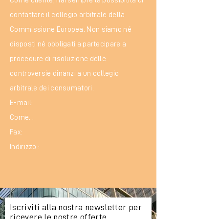
Come cliente, hai sempre la possibilità di
contattare il collegio arbitrale della
Commissione Europea. Non siamo né
disposti né obbligati a partecipare a
procedure di risoluzione delle
controversie dinanzi a un collegio
arbitrale dei consumatori.
E-mail:
Come. :
Fax:
Indirizzo :
Iscriviti alla nostra newsletter per
ricevere le nostre offerte