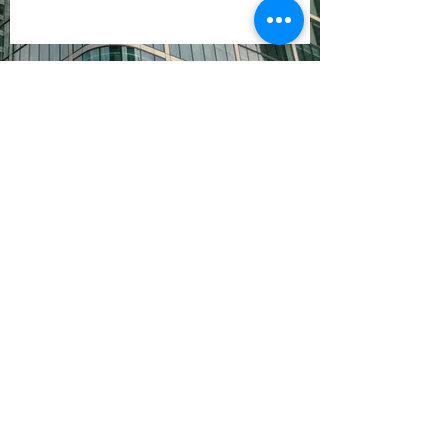
DOVE TROVARCI
VOX SA
Avenue des Champs-Montants 10b
CH-2074 Marin-Epagnier
DATI DI
CONTATTO
info@vox.swiss
+41 32 727 23 30