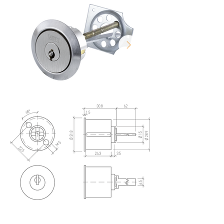
Fuori
dalla
galleria